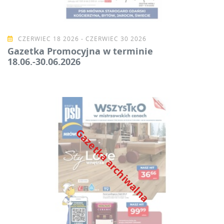
CZERWIEC 18 2026 - CZERWIEC 30 2026
Gazetka Promocyjna w terminie
18.06.-30.06.2026
Gazetka archiwalna