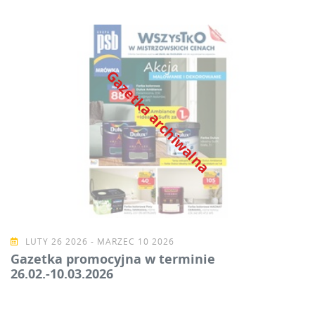
Gazetka archiwalna
LUTY 26 2026 - MARZEC 10 2026
Gazetka promocyjna w terminie
26.02.-10.03.2026