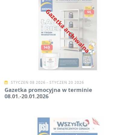
Gazetka archiwalna
STYCZEŃ 08 2026 - STYCZEŃ 20 2026
Gazetka promocyjna w terminie
08.01.-20.01.2026