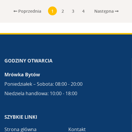
Poprzednia
Następna
1
2
3
4
GODZINY OTWARCIA
Mrówka Bytów
Poniedziałek – Sobota: 08:00 - 20:00
Niedziela handlowa: 10:00 - 18:00
SZYBKIE LINKI
Strona główna
Kontakt