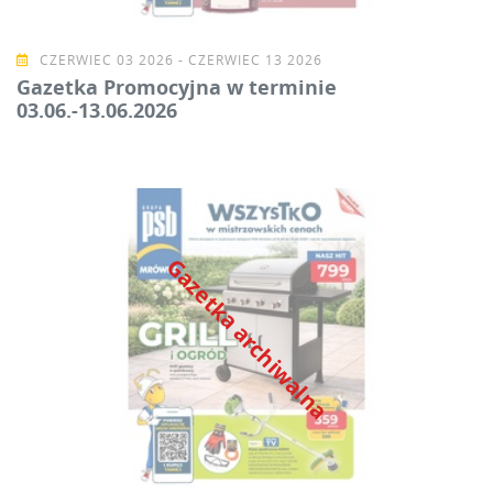
CZERWIEC 03 2026 - CZERWIEC 13 2026
Gazetka Promocyjna w terminie
03.06.-13.06.2026
Gazetka archiwalna