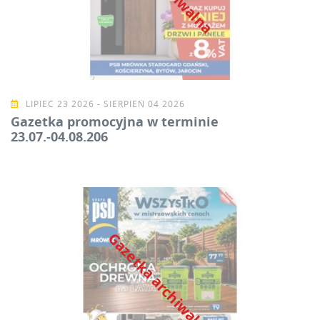
LIPIEC 23 2026 - SIERPIEŃ 04 2026
Gazetka promocyjna w terminie
23.07.-04.08.206
Gazetka archiwalna