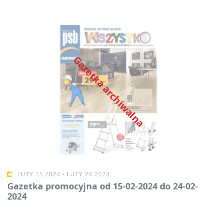
Gazetka archiwalna
LUTY 15 2024 - LUTY 24 2024
Gazetka promocyjna od 15-02-2024 do 24-02-
2024