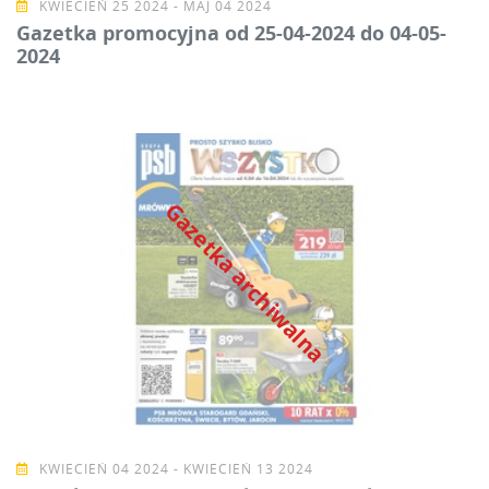
KWIECIEŃ 25 2024 - MAJ 04 2024
Gazetka promocyjna od 25-04-2024 do 04-05-
2024
Gazetka archiwalna
KWIECIEŃ 04 2024 - KWIECIEŃ 13 2024