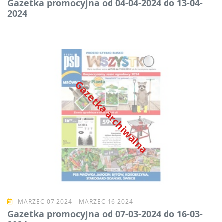
Gazetka promocyjna od 04-04-2024 do 13-04-
2024
Gazetka archiwalna
MARZEC 07 2024 - MARZEC 16 2024
Gazetka promocyjna od 07-03-2024 do 16-03-