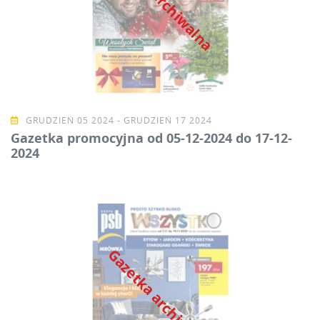
GRUDZIEŃ 05 2024 - GRUDZIEŃ 17 2024
Gazetka promocyjna od 05-12-2024 do 17-12-
2024
Gazetka archiwalna