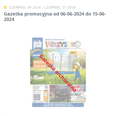
CZERWIEC 06 2024 - CZERWIEC 15 2024
Gazetka promocyjna od 06-06-2024 do 15-06-
2024
Gazetka archiwalna