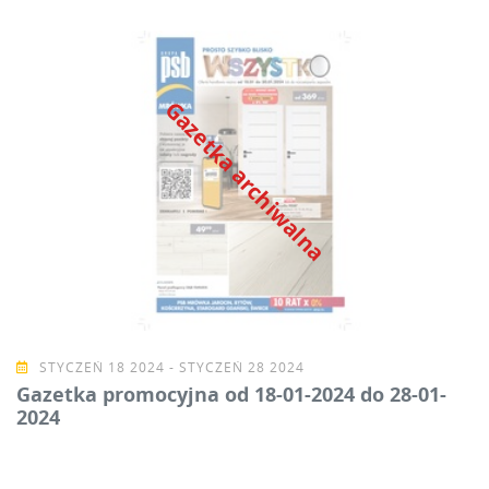
Gazetka archiwalna
STYCZEŃ 18 2024 - STYCZEŃ 28 2024
Gazetka promocyjna od 18-01-2024 do 28-01-
2024