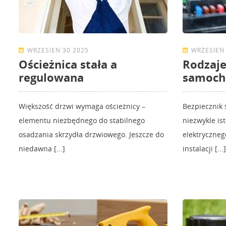
WRZESIEŃ 30 2025
WRZESIEŃ 
Ościeżnica stała a
Rodzaje
regulowana
samoch
Większość drzwi wymaga ościeżnicy –
Bezpiecznik 
elementu niezbędnego do stabilnego
niezwykle is
osadzania skrzydła drzwiowego. Jeszcze do
elektryczneg
niedawna [...]
instalacji [...]