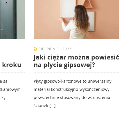
SIERPIEŃ 31 2025
Jaki ciężar można powiesić
 kroku
na płycie gipsowej?
e są
Płyty gipsowo-kartonowe to uniwersalny
zkaniowym,
materiał konstrukcyjno-wykończeniowy
czy
powszechnie stosowany do wznoszenia
ścianek [...]