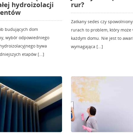
łej hydroizolacji
rur?
entów
Zatkany sedes czy spowolnion
sób budujących dom
rurach to problem, który może
ny, wybór odpowiedniego
każdym domu. Nie jest to awar
 hydroizolacyjnego bywa
wymagająca [...]
dniejszych etapów [...]