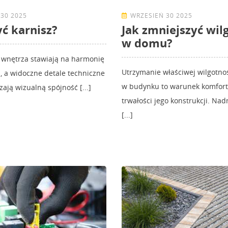
30 2025
WRZESIEŃ 30 2025
yć karnisz?
Jak zmniejszyć wil
w domu?
wnętrza stawiają na harmonię
Utrzymanie właściwej wilgotno
, a widoczne detale techniczne
w budynku to warunek komfortu
zają wizualną spójność [...]
trwałości jego konstrukcji. Na
[...]