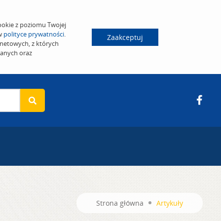
ookie z poziomu Twojej
 w
polityce prywatności
.
Zaakceptuj
netowych, z których
wanych oraz
Strona główna
Artykuły