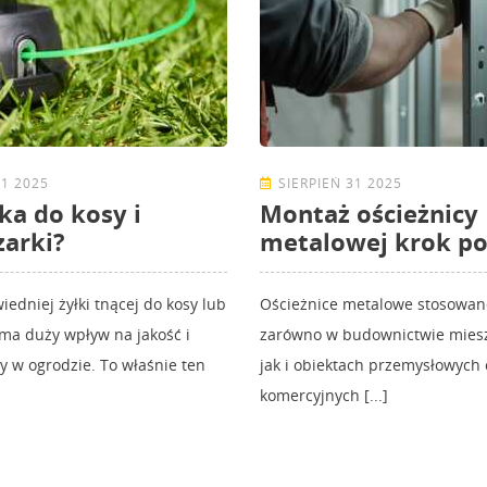
31 2025
SIERPIEŃ 31 2025
łka do kosy i
Montaż ościeżnicy
arki?
metalowej krok po
edniej żyłki tnącej do kosy lub
Ościeżnice metalowe stosowan
ma duży wpływ na jakość i
zarówno w budownictwie mies
y w ogrodzie. To właśnie ten
jak i obiektach przemysłowych 
komercyjnych [...]