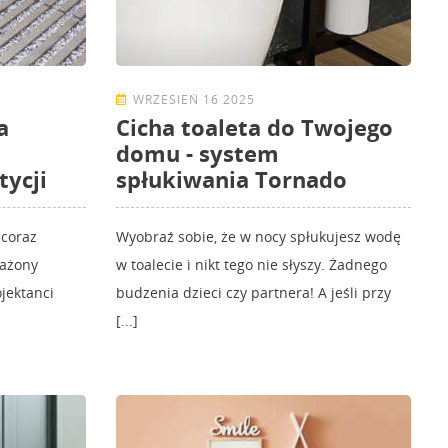
WRZESIEŃ 16 2025
a
Cicha toaleta do Twojego
domu - system
ycji
spłukiwania Tornado
 coraz
Wyobraź sobie, że w nocy spłukujesz wodę
ważony
w toalecie i nikt tego nie słyszy. Żadnego
ojektanci
budzenia dzieci czy partnera! A jeśli przy
[...]