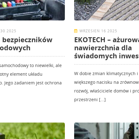
30 2025
WRZESIEŃ 16 2025
 bezpieczników
EKOTECH – ażurow
odowych
nawierzchnia dla
świadomych inwest
samochodowy to niewielki, ale
W dobie zmian klimatycznych i
totny element układu
większego nacisku na zrówno
o. Jego zadaniem jest ochrona
rozwój, właściciele domów i pr
przestrzeni [...]