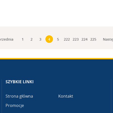
rzednia
Nast
1
2
3
4
5
222
223
224
225
SZYBKIE LINKI
Strona główna
Kontakt
Promocje