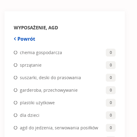
WYPOSAŻENIE, AGD
Powrót
chemia gospodarcza
0
sprzątanie
0
suszarki, deski do prasowania
0
garderoba, przechowywanie
0
plastiki użytkowe
0
dla dzieci
0
agd do jedzenia, serwowania posiłków
0