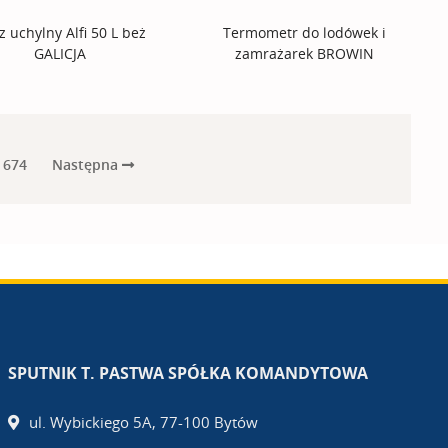
z uchylny Alfi 50 L beż
Termometr do lodówek i
GALICJA
zamrażarek BROWIN
Następna
674
SPUTNIK T. PASTWA SPÓŁKA KOMANDYTOWA
ul. Wybickiego 5A, 77-100 Bytów