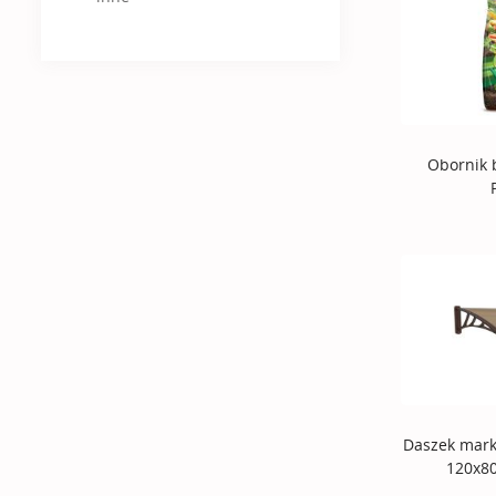
Obornik 
Daszek mark
120x8