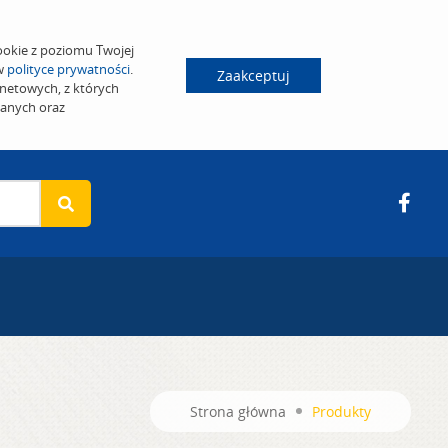
ookie z poziomu Twojej
 w
polityce prywatności
.
Zaakceptuj
netowych, z których
wanych oraz
Strona główna
Produkty