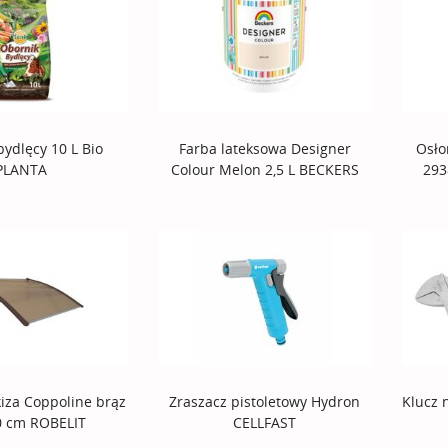
bydlęcy 10 L Bio
Farba lateksowa Designer
Osło
PLANTA
Colour Melon 2,5 L BECKERS
293
iza Coppoline brąz
Zraszacz pistoletowy Hydron
Klucz 
0 cm ROBELIT
CELLFAST