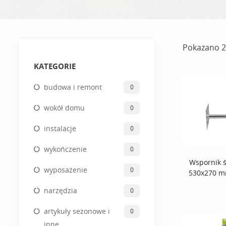
Pokazano 2
KATEGORIE
budowa i remont
0
wokół domu
0
instalacje
0
wykończenie
0
Wspornik 
wyposażenie
0
530x270 
narzędzia
0
artykuły sezonowe i
0
inne