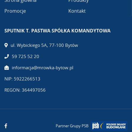
Promocje
Kontakt
SPUTNIK T. PASTWA SPÓŁKA KOMANDYTOWA
ul. Wybickiego 5A, 77-100 Bytów
59 725 52 20
informacja@mrowka-bytow.pl
NIP: 5922266513
REGON: 364497056
Partner Grupy PSB