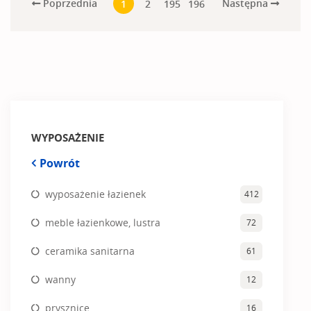
Poprzednia
Następna
1
2
195
196
WYPOSAŻENIE
Powrót
wyposażenie łazienek
412
meble łazienkowe, lustra
72
ceramika sanitarna
61
wanny
12
prysznice
16