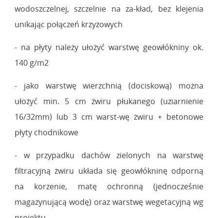
wodoszczelnej, szczelnie na za-kład, bez klejenia
unikając połączeń krzyżowych
- na płyty należy ułożyć warstwę geowłókniny ok.
140 g/m2
- jako warstwę wierzchnią (dociskową) można
ułożyć min. 5 cm żwiru płukanego (uziarnienie
16/32mm) lub 3 cm warst-wę żwiru + betonowe
płyty chodnikowe
- w przypadku dachów zielonych na warstwę
filtracyjną żwiru układa się geowłókninę odporną
na korzenie, matę ochronną (jednocześnie
magazynującą wodę) oraz warstwę wegetacyjną wg
projektu.