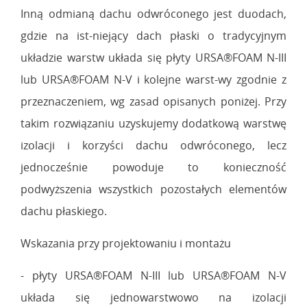
Inną odmianą dachu odwróconego jest duodach,
gdzie na ist-niejący dach płaski o tradycyjnym
układzie warstw układa się płyty URSA®FOAM N-III
lub URSA®FOAM N-V i kolejne warst-wy zgodnie z
przeznaczeniem, wg zasad opisanych poniżej. Przy
takim rozwiązaniu uzyskujemy dodatkową warstwę
izolacji i korzyści dachu odwróconego, lecz
jednocześnie powoduje to konieczność
podwyższenia wszystkich pozostałych elementów
dachu płaskiego.
Wskazania przy projektowaniu i montażu
- płyty URSA®FOAM N-III lub URSA®FOAM N-V
układa się jednowarstwowo na izolacji