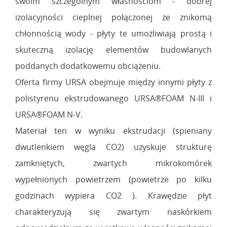
swoim szczególnym własnościom - dobrej
izolacyjności cieplnej połączonej ze znikomą
chłonnością wody - płyty te umożliwiają prostą i
skuteczną izolację elementów budowlanych
poddanych dodatkowemu obciążeniu.
Oferta firmy URSA obejmuje między innymi płyty z
polistyrenu ekstrudowanego URSA®FOAM N-III i
URSA®FOAM N-V.
Materiał ten w wyniku ekstrudacji (spieniany
dwutlenkiem węgla CO2) uzyskuje strukturę
zamkniętych, zwartych mikrokomórek
wypełnionych powietrzem (powietrze po kilku
godzinach wypiera CO2 ). Krawędzie płyt
charakteryzują się zwartym naskórkiem