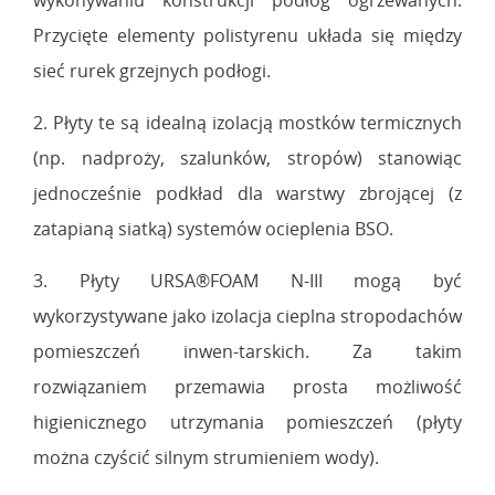
wykonywaniu konstrukcji podłóg ogrzewanych.
Przycięte elementy polistyrenu układa się między
sieć rurek grzejnych podłogi.
2. Płyty te są idealną izolacją mostków termicznych
(np. nadproży, szalunków, stropów) stanowiąc
jednocześnie podkład dla warstwy zbrojącej (z
zatapianą siatką) systemów ocieplenia BSO.
3. Płyty URSA®FOAM N-III mogą być
wykorzystywane jako izolacja cieplna stropodachów
pomieszczeń inwen-tarskich. Za takim
rozwiązaniem przemawia prosta możliwość
higienicznego utrzymania pomieszczeń (płyty
można czyścić silnym strumieniem wody).