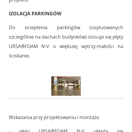
IZOLACJA PARKINGÓW
Do ocieplenia parkingów (usytuowanych
szczególnie na dachach budynków) stosuje się płyty
URSA®FOAM N-V o większej wytrzy-małości na
ściskanie.
Wskazania przy projektowaniu i montażu
- płyty URSA®FOAM N-V układa się