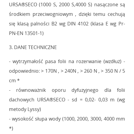
URSA®SECO (1000 S, 2000 S,4000 S) nasączone są
środkiem przeciwogniowym , dzięki temu cechują
się klasą palności B2 wg DIN 4102 (klasa E wg Pr-
PN-EN 13501-1)
3. DANE TECHNICZNE
- wytrzymałość pasa folii na rozerwanie (wzdłuż) -
odpowiednio: > 170N , > 240N , > 260 N , > 350 N / 5
cm *
- równoważnik oporu dyfuzyjnego dla folii
dachowych URSA®SECO - sd = 0,02- 0,03 m (wg
metody Lyssy)
- wysokość słupa wody (1000, 2000, 3000, 4000 mm
*)