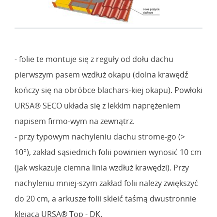
- folie te montuje się z reguły od dołu dachu
pierwszym pasem wzdłuż okapu (dolna krawędź
kończy się na obróbce blachars-kiej okapu). Powłoki
URSA® SECO układa się z lekkim naprężeniem
napisem firmo-wym na zewnątrz.
- przy typowym nachyleniu dachu strome-go (>
10°), zakład sąsiednich folii powinien wynosić 10 cm
(jak wskazuje ciemna linia wzdłuż krawędzi). Przy
nachyleniu mniej-szym zakład folii należy zwiększyć
do 20 cm, a arkusze folii skleić taśmą dwustronnie
klejącą URSA® Top - DK.