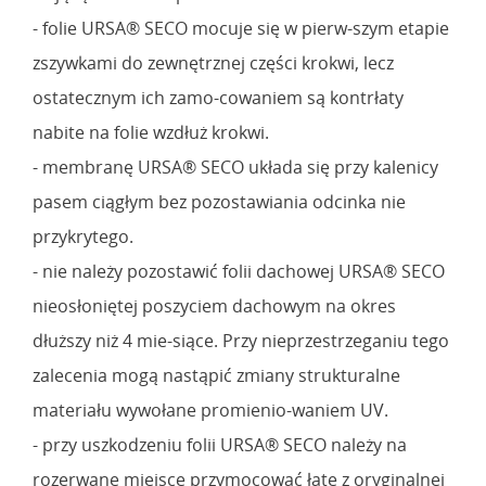
- folie URSA® SECO mocuje się w pierw-szym etapie
zszywkami do zewnętrznej części krokwi, lecz
ostatecznym ich zamo-cowaniem są kontrłaty
nabite na folie wzdłuż krokwi.
- membranę URSA® SECO układa się przy kalenicy
pasem ciągłym bez pozostawiania odcinka nie
przykrytego.
- nie należy pozostawić folii dachowej URSA® SECO
nieosłoniętej poszyciem dachowym na okres
dłuższy niż 4 mie-siące. Przy nieprzestrzeganiu tego
zalecenia mogą nastąpić zmiany strukturalne
materiału wywołane promienio-waniem UV.
- przy uszkodzeniu folii URSA® SECO należy na
rozerwane miejsce przymocować łatę z oryginalnej