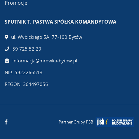
Promocje
SPUTNIK T. PASTWA SPÓŁKA KOMANDYTOWA
ul. Wybickiego 5A, 77-100 Bytów
59 725 52 20
informacja@mrowka-bytow.pl
NIP: 5922266513
REGON: 364497056
Partner Grupy PSB