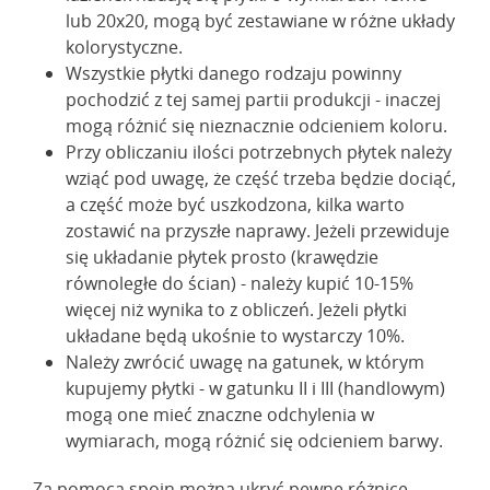
lub 20x20, mogą być zestawiane w różne układy
kolorystyczne.
Wszystkie płytki danego rodzaju powinny
pochodzić z tej samej partii produkcji - inaczej
mogą różnić się nieznacznie odcieniem koloru.
Przy obliczaniu ilości potrzebnych płytek należy
wziąć pod uwagę, że część trzeba będzie dociąć,
a część może być uszkodzona, kilka warto
zostawić na przyszłe naprawy. Jeżeli przewiduje
się układanie płytek prosto (krawędzie
równoległe do ścian) - należy kupić 10-15%
więcej niż wynika to z obliczeń. Jeżeli płytki
układane będą ukośnie to wystarczy 10%.
Należy zwrócić uwagę na gatunek, w którym
kupujemy płytki - w gatunku II i III (handlowym)
mogą one mieć znaczne odchylenia w
wymiarach, mogą różnić się odcieniem barwy.
Za pomocą spoin można ukryć pewne różnice