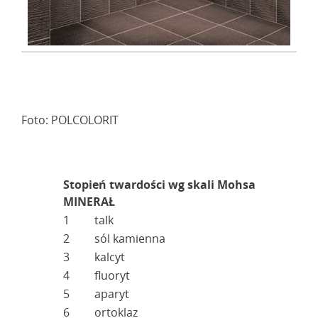
Foto: POLCOLORIT
Stopień twardości wg skali Mohsa
MINERAŁ
1
talk
2
sól kamienna
3
kalcyt
4
fluoryt
5
aparyt
6
ortoklaz