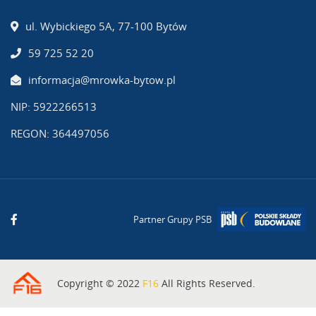
ul. Wybickiego 5A, 77-100 Bytów
59 725 52 20
informacja@mrowka-bytow.pl
NIP: 5922266513
REGON: 364497056
Partner Grupy PSB
Copyright © 2022
F16
All Rights Reserved.