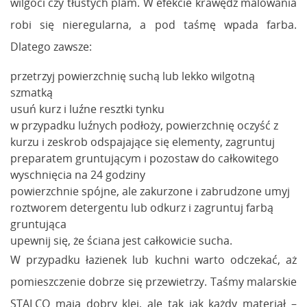
wilgoci czy tłustych plam. W efekcie krawędź malowania
robi się nieregularna, a pod taśmę wpada farba.
Dlatego zawsze:
przetrzyj powierzchnię suchą lub lekko wilgotną
szmatką
usuń kurz i luźne resztki tynku
w przypadku luźnych podłoży, powierzchnię oczyść z
kurzu i zeskrob odspajające się elementy, zagruntuj
preparatem gruntującym i pozostaw do całkowitego
wyschnięcia na 24 godziny
powierzchnie spójne, ale zakurzone i zabrudzone umyj
roztworem detergentu lub odkurz i zagruntuj farbą
gruntująca
upewnij się, że ściana jest całkowicie sucha.
W przypadku łazienek lub kuchni warto odczekać, aż
pomieszczenie dobrze się przewietrzy. Taśmy malarskie
STALCO mają dobry klej, ale tak jak każdy materiał –