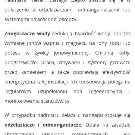
nadmiaru metali, dlatego często stosuje się je w
połączeniu z odżelaziaczami, odmanganiaczami lub
systemami odwróconej osmozy.
Zmiękczacze wody
redukują twardość wody poprzez
wymianę jonów wapnia i magnezu na jony sodu lub
potasu w żywicy jonowymiennej. Chronią kotły,
podgrzewacze, pralki, zmywarki i systemy grzewcze
przed kamieniem, a także poprawiają efektywność
energetyczną całej instalacji. Ich konserwacja polega na
regularnym uzupełnianiu soli regeneracyjnej i
monitorowaniu stanu żywicy.
W przypadku nadmiaru żelaza i manganu stosuje się
odżelaziacze i odmanganiacze.
Działa na zasadzie
chemicznego utleniania rozpuszczonych i ich