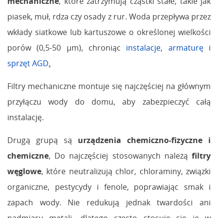
mechaniczne
, które zatrzymują cząstki stałe, takie jak
piasek, muł, rdza czy osady z rur. Woda przepływa przez
wkłady siatkowe lub kartuszowe o określonej wielkości
porów (0,5-50 µm), chroniąc
instalacje
,
armaturę
i
sprzęt AGD
.
Filtry mechaniczne montuje się najczęściej na głównym
przyłączu wody do domu, aby zabezpieczyć całą
instalację.
Drugą grupą są
urządzenia chemiczno-fizyczne i
chemiczne
, Do najczęściej stosowanych należą
filtry
węglowe
, które neutralizują chlor, chloraminy, związki
organiczne, pestycydy i fenole, poprawiając smak i
zapach wody. Nie redukują jednak twardości ani