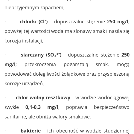
nieprzyjemnym zapachem,
·
chlorki (Cl⁻)
– dopuszczalne stężenie
250 mg/l
;
powyżej tej wartości woda ma słonawy smak i nasila się
korozja instalacji,
·
siarczany (SO₄²⁻)
– dopuszczalne stężenie
250
mg/l
; przekroczenia pogarszają smak, mogą
powodować dolegliwości żołądkowe oraz przyspieszoną
korozję urządzeń,
·
chlor wolny resztkowy
– w wodzie wodociągowej
zwykle
0,1-0,3 mg/l
, poprawia bezpieczeństwo
sanitarne, ale obniża walory smakowe,
·
bakterie
– ich obecność w wodzie studziennej