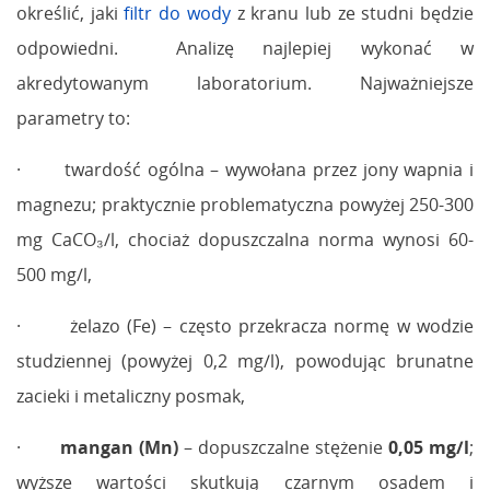
określić, jaki
filtr do wody
z kranu lub ze studni będzie
odpowiedni. Analizę najlepiej wykonać w
akredytowanym laboratorium. Najważniejsze
parametry to:
· twardość ogólna – wywołana przez jony wapnia i
magnezu; praktycznie problematyczna powyżej 250-300
mg CaCO₃/l, chociaż dopuszczalna norma wynosi 60-
500 mg/l,
· żelazo (Fe) – często przekracza normę w wodzie
studziennej (powyżej 0,2 mg/l), powodując brunatne
zacieki i metaliczny posmak,
·
mangan (Mn)
– dopuszczalne stężenie
0,05 mg/l
;
wyższe wartości skutkują czarnym osadem i