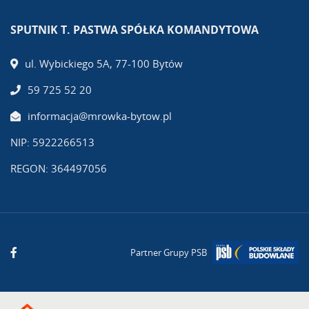
SPUTNIK T. PASTWA SPÓŁKA KOMANDYTOWA
ul. Wybickiego 5A, 77-100 Bytów
59 725 52 20
informacja@mrowka-bytow.pl
NIP: 5922266513
REGON: 364497056
Partner Grupy PSB